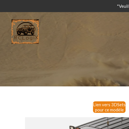
*Veuil
Passer
au
contenu
principal
Lien vers 3DSets
pour ce modèle