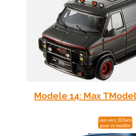
Modele 14: Max T
Model
Lien vers 3DSets
pour ce modèle